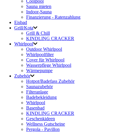
Coolpool
Sauna mieten
Indoor-Sauna
Finanzierung - Ratenzahlung
Eisbad
Grill/Kota
Grill & Chill
KINDLING CRACKER
Whirlpool
Outdoor Whirlpool
Whirlpoolfilter
Cover für Whirlpool
Wasserpflege Whirlpool
Wärmepumpe
Zubehör
Hotpot/Badefass Zubehör
Saunazubehör
Filteranlage
Badebekleidung
Whirlpool
Basenbad
KINDLING CRACKER
Geschenkideen
Wellness Gutscheine
Pergola - Pavillon