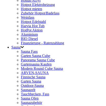
Hottub Acryl
Hotpot Elektroheizung
Hotpot mieten
Zubehör Hotpot/Badefass
Weinfass
Hotpot Edelstahl
Harvia Hot Tub
HotPot Aktion
Aluminium
BIO Diesel
Finanzierung - Ratenzahlung
Sauna
Sauna Fass
Garten Sauna Cube
Panorama Sauna Cube
Gartensauna Kaufen
Modern Round Cube Sauna
ARVEN-SAUNA
Finnische Sauna
Garten Sauna
Outdoor-Sauna
Saunazelt
Tauchbecken, Fass
Sauna Ofen
Saunazubehör