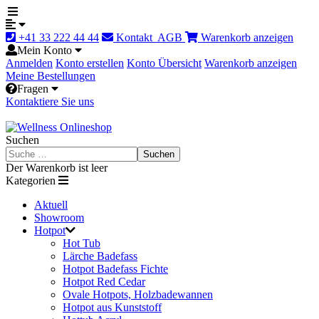
+41 33 222 44 44
Kontakt
AGB
Warenkorb anzeigen
Mein Konto
Anmelden
Konto erstellen
Konto Übersicht
Warenkorb anzeigen
Meine Bestellungen
Fragen
Kontaktiere Sie uns
Suchen
Suchen
Der Warenkorb ist leer
Kategorien
Aktuell
Showroom
Hotpot
Hot Tub
Lärche Badefass
Hotpot Badefass Fichte
Hotpot Red Cedar
Ovale Hotpots, Holzbadewannen
Hotpot aus Kunststoff