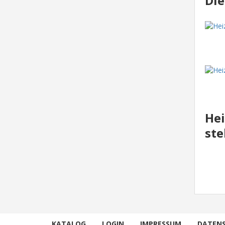
Die
Hei
st
KATALOG
LOGIN
IMPRESSUM
DATEN