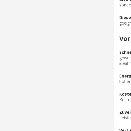
sonder
Diese
geeign
Vor
Schne
gewün
ideal
Energ
höher
Koste
Koste
Zuver
Leist
Verfü