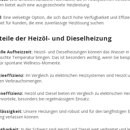
n bietet auch eine ausgezeichnete Heizleistung.
l
: Eine vielseitige Option, die sich durch hohe Verfügbarkeit und Effi
et für Kunden, die eine zuverlässige Heizlösung suchen.
teile der Heizöl- und Dieselheizung
lle Aufheizzeit:
Heizöl- und Dieselheizungen können das Wasser in 
schte Temperatur bringen. Das ist besonders wichtig, wenn Sie beis
 für spontane Wellness-Momente.
ieeffizienz:
Im Vergleich zu elektrischen Heizsystemen sind Heizöl u
en Verbrauchsmengen.
neffizienz:
Heizöl und Diesel bieten im Vergleich zu elektrischen He
nvorteile, besonders bei regelmässigem Einsatz.
lässigkeit:
Unsere Heizungen sind robust und für den langfristigen Ei
ung verlassen können.
gbarkeit:
In der Schweiz sind Heizöl und Diesel weit verbreitet und l