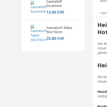
Anze
Saunaduft
Eucament
12.00 CHF
Ergeb
Hei
Saunatuch Natur
Ho
50x150cm
35.00 CHF
Die W
Unser 
jahrel
Hei
Wir kö
Unser
Heizö
Hottub
Biodi