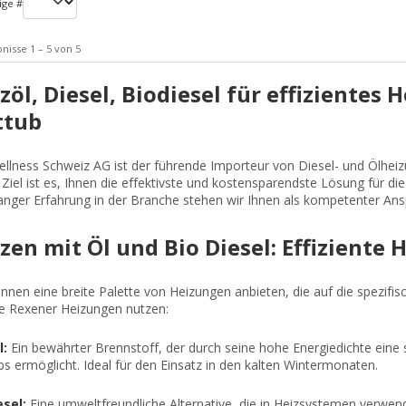
ige #
nisse 1 – 5 von 5
zöl, Diesel, Biodiesel für effizientes
ttub
ellness Schweiz AG ist der führende Importeur von Diesel- und Ölheiz
Ziel ist es, Ihnen die effektivste und kostensparendste Lösung für di
anger Erfahrung in der Branche stehen wir Ihnen als kompetenter Ansp
zen mit Öl und Bio Diesel: Effiziente
nnen eine breite Palette von Heizungen anbieten, die auf die spezifi
e Rexener Heizungen nutzen:
l:
Ein bewährter Brennstoff, der durch seine hohe Energiedichte eine 
s ermöglicht. Ideal für den Einsatz in den kalten Wintermonaten.
esel:
Eine umweltfreundliche Alternative, die in Heizsystemen verwende