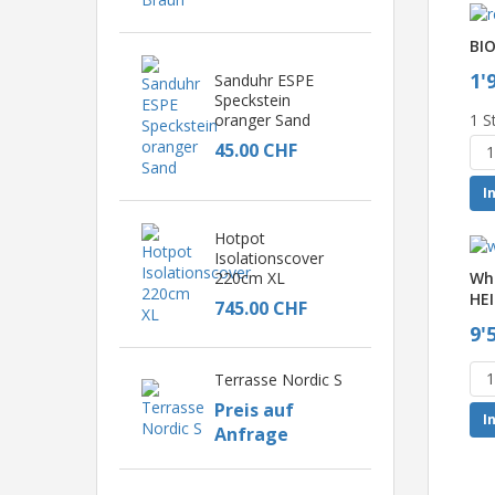
BI
1'
Sanduhr ESPE
Speckstein
1 S
oranger Sand
45.00 CHF
I
Hotpot
Isolationscover
220cm XL
Whi
HE
745.00 CHF
9'
Terrasse Nordic S
Preis auf
I
Anfrage