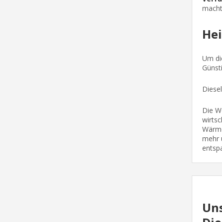
macht
Hei
Um die
Günsti
Diesel
Die We
wirtsc
Wärme
mehr ü
entsp
Uns