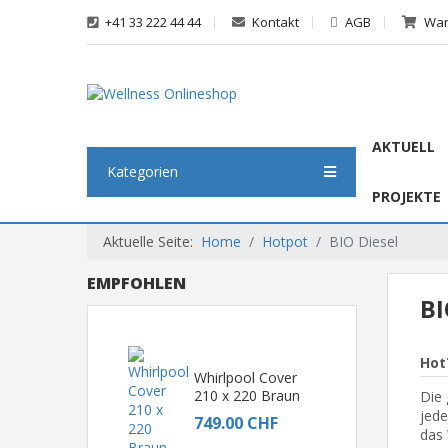
+41 33 222 44 44
Kontakt
AGB
War
AKTUELL
Kategorien
PROJEKTE
Aktuelle Seite:
Home
Hotpot
BIO Diesel
EMPFOHLEN
BI
Hot
Whirlpool Cover
210 x 220 Braun
Die 
jede
749.00 CHF
das