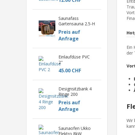
12.00 CHF
Entd
Trau
Vort
Saunafass
Fina
Gartensauna 2.5-H
Preis auf
Hot
Anfrage
Ein 
der 
Einlaufdüse PVC
2"
Vor
45.00 CHF
Designsitzbank 4
Ringe 200
Preis auf
Fl
Anfrage
Wir 
kann
Saunaofen Ukko
Elektro 8kW