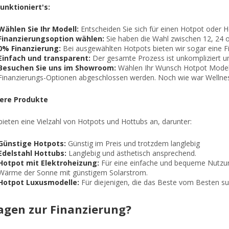
unktioniert's:
Wählen Sie Ihr Modell:
Entscheiden Sie sich für einen Hotpot oder H
Finanzierungsoption wählen:
Sie haben die Wahl zwischen 12, 24 
0% Finanzierung:
Bei ausgewählten Hotpots bieten wir sogar eine F
Einfach und transparent:
Der gesamte Prozess ist unkompliziert un
Besuchen Sie uns im Showroom:
Wählen Ihr Wunsch Hotpot Modell
Finanzierungs-Optionen abgeschlossen werden. Noch wie war Wellness
ere Produkte
bieten eine Vielzahl von Hotpots und Hottubs an, darunter:
Günstige Hotpots:
Günstig im Preis und trotzdem langlebig
Edelstahl Hottubs:
Langlebig und ästhetisch ansprechend.
Hotpot mit Elektroheizung:
Für eine einfache und bequeme Nutzung 
Wärme der Sonne mit günstigem Solarstrom.
Hotpot Luxusmodelle:
Für diejenigen, die das Beste vom Besten su
agen zur Finanzierung?