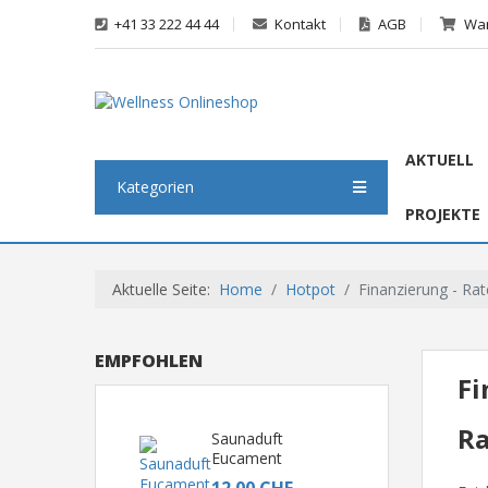
+41 33 222 44 44
Kontakt
AGB
War
AKTUELL
Kategorien
PROJEKTE
Aktuelle Seite:
Home
Hotpot
Finanzierung - Ra
EMPFOHLEN
Fi
Ra
Saunaduft
Eucament