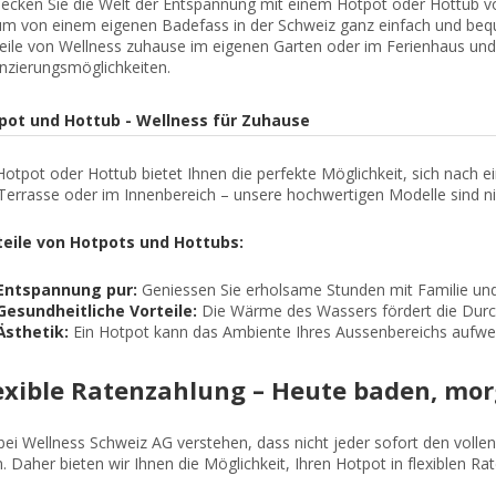
ecken Sie die Welt der Entspannung mit einem Hotpot oder Hottub von
m von einem eigenen Badefass in der Schweiz ganz einfach und bequ
eile von Wellness zuhause im eigenen Garten oder im Ferienhaus und 
nzierungsmöglichkeiten.
pot und Hottub - Wellness für Zuhause
Hotpot oder Hottub bietet Ihnen die perfekte Möglichkeit, sich nach
Terrasse oder im Innenbereich – unsere hochwertigen Modelle sind nich
teile von Hotpots und Hottubs:
Entspannung pur:
Geniessen Sie erholsame Stunden mit Familie un
Gesundheitliche Vorteile:
Die Wärme des Wassers fördert die Durc
Ästhetik:
Ein Hotpot kann das Ambiente Ihres Aussenbereichs aufwe
exible Ratenzahlung – Heute baden, mo
bei Wellness Schweiz AG verstehen, dass nicht jeder sofort den volle
. Daher bieten wir Ihnen die Möglichkeit, Ihren Hotpot in flexiblen Rat