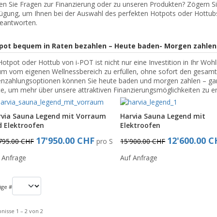
n Sie Fragen zur Finanzierung oder zu unseren Produkten? Zögern Sie
ügung, um Ihnen bei der Auswahl des perfekten Hotpots oder Hottubs
eantworten.
pot bequem in Raten bezahlen – Heute baden- Morgen zahlen
Hotpot oder Hottub von i-POT ist nicht nur eine Investition in Ihr Woh
m vom eigenen Wellnessbereich zu erfüllen, ohne sofort den gesamte
nzahlungsoptionen können Sie heute baden und morgen zahlen – gan
e, um mehr über unsere attraktiven Finanzierungsmöglichkeiten zu er
rvia Sauna Legend mit Vorraum
Harvia Sauna Legend mit
 Elektroofen
Elektroofen
17'950.00 CHF
12'600.00 C
795.00 CHF
pro Stück
15'900.00 CHF
 Anfrage
Auf Anfrage
ige #
nisse 1 – 2 von 2