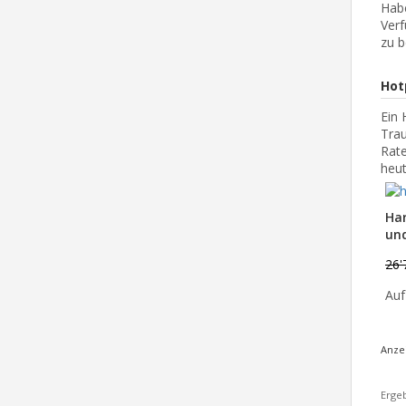
Habe
Verf
zu b
Hot
Ein 
Trau
Rate
heut
Ha
und
26'
Auf
Anze
Ergeb