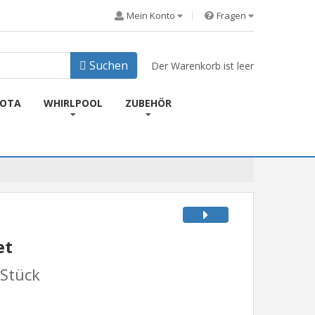
Mein Konto
Fragen
Suchen
Der Warenkorb ist leer
KOTA
WHIRLPOOL
ZUBEHÖR
et
 Stück