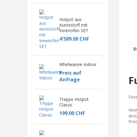
Hotpot aus
Kunststoff mit
Innenofen SET
4'589.00 CHF
B
Whirlwanne Indoor
Preis auf
F
Anfrage
Fuss
Treppe Hotpot
Classic
Verw
199.00 CHF
anzu
Prod