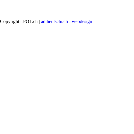
Copyright i-POT.ch |
adiheutschi.ch - webdesign
Benutzername
Benutzername
Konto erstellen
vergessen?
Passwort
Passwort vergessen?