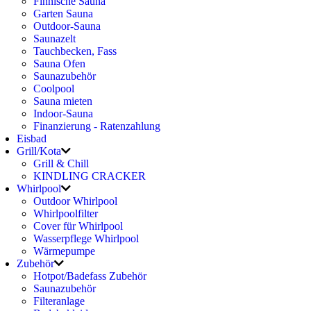
Finnische Sauna
Garten Sauna
Outdoor-Sauna
Saunazelt
Tauchbecken, Fass
Sauna Ofen
Saunazubehör
Coolpool
Sauna mieten
Indoor-Sauna
Finanzierung - Ratenzahlung
Eisbad
Grill/Kota
Grill & Chill
KINDLING CRACKER
Whirlpool
Outdoor Whirlpool
Whirlpoolfilter
Cover für Whirlpool
Wasserpflege Whirlpool
Wärmepumpe
Zubehör
Hotpot/Badefass Zubehör
Saunazubehör
Filteranlage