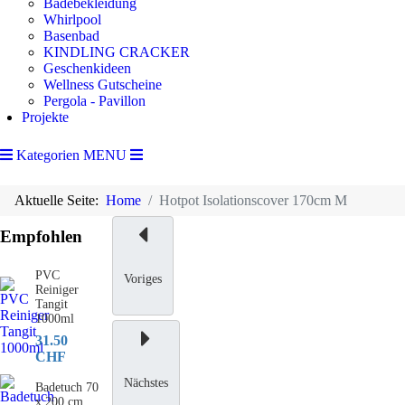
Badebekleidung
Whirlpool
Basenbad
KINDLING CRACKER
Geschenkideen
Wellness Gutscheine
Pergola - Pavillon
Projekte
Kategorien
MENU
Aktuelle Seite:
Home
Hotpot Isolationscover 170cm M
Empfohlen
PVC
Voriges
Reiniger
Tangit
1000ml
31.50
CHF
Nächstes
Badetuch 70
x 200 cm