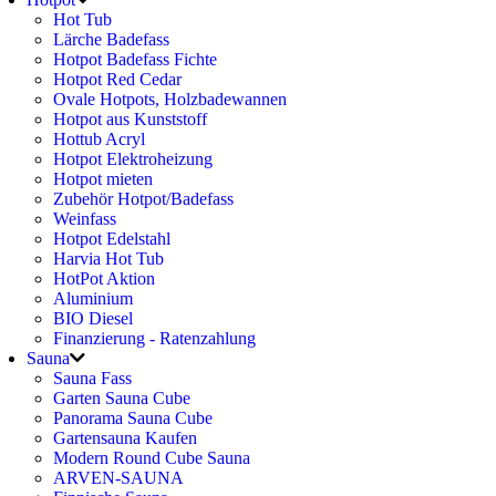
Hot Tub
Lärche Badefass
Hotpot Badefass Fichte
Hotpot Red Cedar
Ovale Hotpots, Holzbadewannen
Hotpot aus Kunststoff
Hottub Acryl
Hotpot Elektroheizung
Hotpot mieten
Zubehör Hotpot/Badefass
Weinfass
Hotpot Edelstahl
Harvia Hot Tub
HotPot Aktion
Aluminium
BIO Diesel
Finanzierung - Ratenzahlung
Sauna
Sauna Fass
Garten Sauna Cube
Panorama Sauna Cube
Gartensauna Kaufen
Modern Round Cube Sauna
ARVEN-SAUNA