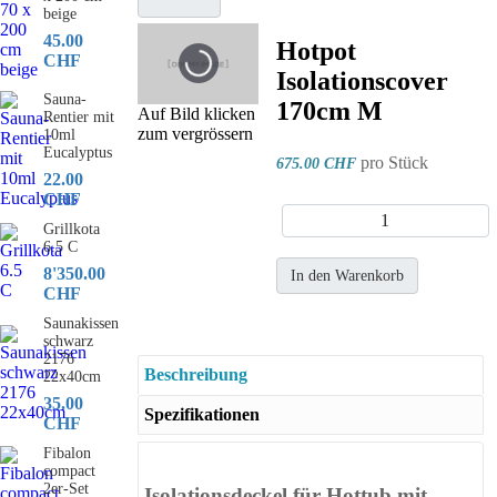
beige
45.00
Hotpot
CHF
Isolationscover
Sauna-
170cm M
Auf Bild klicken
Rentier mit
zum vergrössern
10ml
Eucalyptus
pro Stück
675.00 CHF
22.00
CHF
Grillkota
6.5 C
8'350.00
In den Warenkorb
CHF
Saunakissen
schwarz
2176
Beschreibung
22x40cm
35.00
Spezifikationen
CHF
Fibalon
compact
2er-Set
Isolationsdeckel für Hottub mit