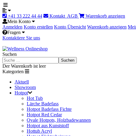
+41 33 222 44 44
Kontakt
AGB
Warenkorb anzeigen
Mein Konto
Anmelden
Konto erstellen
Konto Übersicht
Warenkorb anzeigen
Mei
Fragen
Kontaktiere Sie uns
Suchen
Suchen
Der Warenkorb ist leer
Kategorien
Aktuell
Showroom
Hotpot
Hot Tub
Lärche Badefass
Hotpot Badefass Fichte
Hotpot Red Cedar
Ovale Hotpots, Holzbadewannen
Hotpot aus Kunststoff
Hottub Acryl