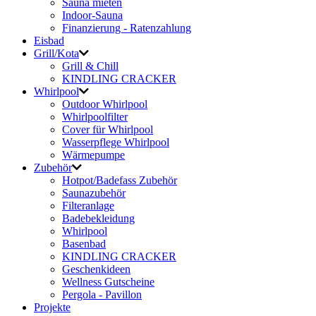
Sauna mieten
Indoor-Sauna
Finanzierung - Ratenzahlung
Eisbad
Grill/Kota
Grill & Chill
KINDLING CRACKER
Whirlpool
Outdoor Whirlpool
Whirlpoolfilter
Cover für Whirlpool
Wasserpflege Whirlpool
Wärmepumpe
Zubehör
Hotpot/Badefass Zubehör
Saunazubehör
Filteranlage
Badebekleidung
Whirlpool
Basenbad
KINDLING CRACKER
Geschenkideen
Wellness Gutscheine
Pergola - Pavillon
Projekte