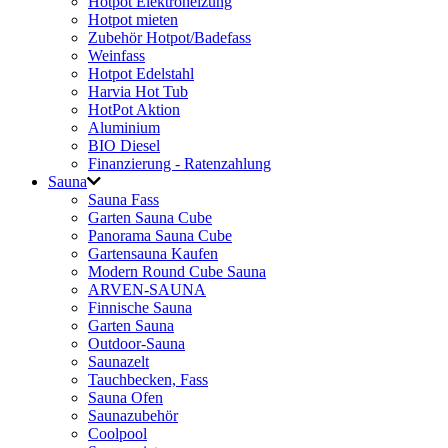
Hotpot Elektroheizung
Hotpot mieten
Zubehör Hotpot/Badefass
Weinfass
Hotpot Edelstahl
Harvia Hot Tub
HotPot Aktion
Aluminium
BIO Diesel
Finanzierung - Ratenzahlung
Sauna
Sauna Fass
Garten Sauna Cube
Panorama Sauna Cube
Gartensauna Kaufen
Modern Round Cube Sauna
ARVEN-SAUNA
Finnische Sauna
Garten Sauna
Outdoor-Sauna
Saunazelt
Tauchbecken, Fass
Sauna Ofen
Saunazubehör
Coolpool