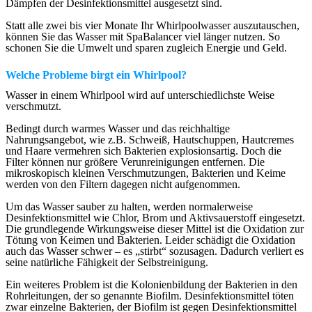
Dämpfen der Desinfektionsmittel ausgesetzt sind.
Statt alle zwei bis vier Monate Ihr Whirlpoolwasser auszutauschen,
können Sie das Wasser mit SpaBalancer viel länger nutzen. So
schonen Sie die Umwelt und sparen zugleich Energie und Geld.
Welche Probleme birgt ein Whirlpool?
Wasser in einem Whirlpool wird auf unterschiedlichste Weise
verschmutzt.
Bedingt durch warmes Wasser und das reichhaltige
Nahrungsangebot, wie z.B. Schweiß, Hautschuppen, Hautcremes
und Haare vermehren sich Bakterien explosionsartig. Doch die
Filter können nur größere Verunreinigungen entfernen. Die
mikroskopisch kleinen Verschmutzungen, Bakterien und Keime
werden von den Filtern dagegen nicht aufgenommen.
Um das Wasser sauber zu halten, werden normalerweise
Desinfektionsmittel wie Chlor, Brom und Aktivsauerstoff eingesetzt.
Die grundlegende Wirkungsweise dieser Mittel ist die Oxidation zur
Tötung von Keimen und Bakterien. Leider schädigt die Oxidation
auch das Wasser schwer – es „stirbt“ sozusagen. Dadurch verliert es
seine natürliche Fähigkeit der Selbstreinigung.
Ein weiteres Problem ist die Kolonienbildung der Bakterien in den
Rohrleitungen, der so genannte Biofilm. Desinfektionsmittel töten
zwar einzelne Bakterien, der Biofilm ist gegen Desinfektionsmittel