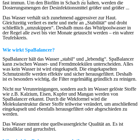
fast immun. Um den Biofilm in Schach zu halten, werden die
Dosierungsmengen der Desinfektionsmittel größer und größer ...
Das Wasser verhält sich zunehmend aggressiver zur Haut.
Gleichzeitig verliert es mehr und mehr an „Stabilität“ und droht
schließlich „umzukippen“. Deshalb muss das Whirlpoolwasser in
der Regel alle zwei bis vier Monate getauscht werden – ein wahrer
Teufelskreis.
Wie wirkt SpaBalancer?
SpaBalancer hält das Wasser „stabil“ und „lebendig“. SpaBalancer
kann zwischen Wasser- und Fremdmolekülen unterscheiden. Alles
was kein Wasser ist wird eingekapselt. Die eingekapselten
Schmutzstoffe werden effektiv und sicher herausgefiltert. Deshalb
ist es besonders wichtig, die Filter regelmäßig gründlich zu reinigen.
Nicht nur Verunreinigungen, sondern auch im Wasser gelöste Stoffe
wie z.B. Kalzium, Eisen, Kupfer und Mangan werden von
SpaBalancer erkannt. Durch die Wirkformel wird die
Molekularstruktur dieser Stoffe teilweise verändert, um anschließend
eingekapselt und ebenfalls herausgefiltert oder abgeschieden zu
werden.
Das Wasser nimmt eine quellwassergleiche Qualität an. Es ist
kristallklar und geruchsfrei.