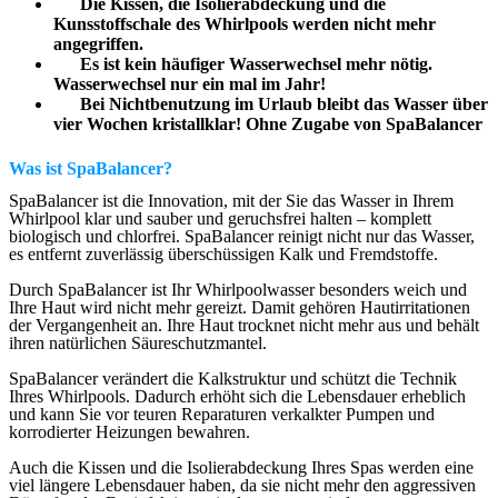
Die Kissen, die Isolierabdeckung und die
Kunsstoffschale des Whirlpools werden nicht mehr
angegriffen.
Es ist kein häufiger Wasserwechsel mehr nötig.
Wasserwechsel nur ein mal im Jahr!
Bei Nichtbenutzung im Urlaub bleibt das Wasser über
vier Wochen kristallklar! Ohne Zugabe von SpaBalancer
Was ist SpaBalancer?
SpaBalancer ist die Innovation, mit der Sie das Wasser in Ihrem
Whirlpool klar und sauber und geruchsfrei halten – komplett
biologisch und chlorfrei. SpaBalancer reinigt nicht nur das Wasser,
es entfernt zuverlässig überschüssigen Kalk und Fremdstoffe.
Durch SpaBalancer ist Ihr Whirlpoolwasser besonders weich und
Ihre Haut wird nicht mehr gereizt. Damit gehören Hautirritationen
der Vergangenheit an. Ihre Haut trocknet nicht mehr aus und behält
ihren natürlichen Säureschutzmantel.
SpaBalancer verändert die Kalkstruktur und schützt die Technik
Ihres Whirlpools. Dadurch erhöht sich die Lebensdauer erheblich
und kann Sie vor teuren Reparaturen verkalkter Pumpen und
korrodierter Heizungen bewahren.
Auch die Kissen und die Isolierabdeckung Ihres Spas werden eine
viel längere Lebensdauer haben, da sie nicht mehr den aggressiven