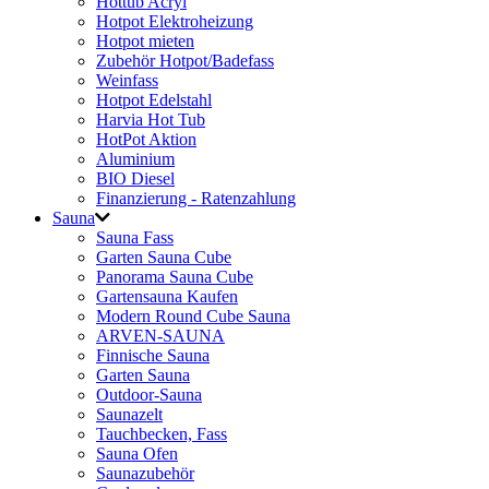
Hottub Acryl
Hotpot Elektroheizung
Hotpot mieten
Zubehör Hotpot/Badefass
Weinfass
Hotpot Edelstahl
Harvia Hot Tub
HotPot Aktion
Aluminium
BIO Diesel
Finanzierung - Ratenzahlung
Sauna
Sauna Fass
Garten Sauna Cube
Panorama Sauna Cube
Gartensauna Kaufen
Modern Round Cube Sauna
ARVEN-SAUNA
Finnische Sauna
Garten Sauna
Outdoor-Sauna
Saunazelt
Tauchbecken, Fass
Sauna Ofen
Saunazubehör