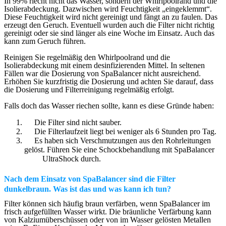
In 99% riecht nicht das Wasser, sondern der Whirlpoolrand und die
Isolierabdeckung. Dazwischen wird Feuchtigkeit „eingeklemmt“.
Diese Feuchtigkeit wird nicht gereinigt und fängt an zu faulen. Das
erzeugt den Geruch. Eventuell wurden auch die Filter nicht richtig
gereinigt oder sie sind länger als eine Woche im Einsatz. Auch das
kann zum Geruch führen.
Reinigen Sie regelmäßig den Whirlpoolrand und die
Isolierabdeckung mit einem desinfizierenden Mittel. In seltenen
Fällen war die Dosierung von SpaBalancer nicht ausreichend.
Erhöhen Sie kurzfristig die Dosierung und achten Sie darauf, dass
die Dosierung und Filterreinigung regelmäßig erfolgt.
Falls doch das Wasser riechen sollte, kann es diese Gründe haben:
Die Filter sind nicht sauber.
Die Filterlaufzeit liegt bei weniger als 6 Stunden pro Tag.
Es haben sich Verschmutzungen aus den Rohrleitungen
gelöst. Führen Sie eine Schockbehandlung mit SpaBalancer
UltraShock
durch.
Nach dem Einsatz von SpaBalancer sind die Filter
dunkelbraun. Was ist das und was kann ich tun?
Filter können sich häufig braun verfärben, wenn SpaBalancer im
frisch aufgefüllten Wasser wirkt. Die bräunliche Verfärbung kann
von Kalziumüberschüssen oder von im Wasser gelösten Metallen