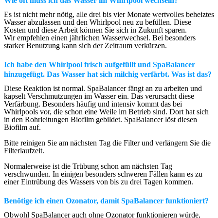
Wie oft muss ich das Wasser im Whirlpool wechseln?
Es ist nicht mehr nötig, alle drei bis vier Monate wertvolles beheiztes
Wasser abzulassen und den Whirlpool neu zu befüllen. Diese
Kosten und diese Arbeit können Sie sich in Zukunft sparen.
Wir empfehlen einen jährlichen Wasserwechsel. Bei besonders
starker Benutzung kann sich der Zeitraum verkürzen.
Ich habe den Whirlpool frisch aufgefüllt und SpaBalancer
hinzugefügt. Das Wasser hat sich milchig verfärbt. Was ist das?
Diese Reaktion ist normal. SpaBalancer fängt an zu arbeiten und
kapselt Verschmutzungen im Wasser ein. Das verursacht diese
Verfärbung. Besonders häufig und intensiv kommt das bei
Whirlpools vor, die schon eine Weile im Betrieb sind. Dort hat sich
in den Rohrleitungen Biofilm gebildet. SpaBalancer löst diesen
Biofilm auf.
Bitte reinigen Sie am nächsten Tag die Filter und verlängern Sie die
Filterlaufzeit.
Normalerweise ist die Trübung schon am nächsten Tag
verschwunden. In einigen besonders schweren Fällen kann es zu
einer Eintrübung des Wassers von bis zu drei Tagen kommen.
Benötige ich einen Ozonator, damit SpaBalancer funktioniert?
Obwohl SpaBalancer auch ohne Ozonator funktionieren würde,