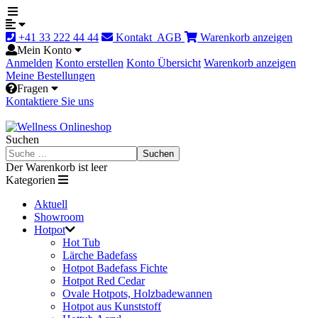
+41 33 222 44 44
Kontakt
AGB
Warenkorb anzeigen
Mein Konto
Anmelden
Konto erstellen
Konto Übersicht
Warenkorb anzeigen
Meine Bestellungen
Fragen
Kontaktiere Sie uns
Suchen
Suchen
Der Warenkorb ist leer
Kategorien
Aktuell
Showroom
Hotpot
Hot Tub
Lärche Badefass
Hotpot Badefass Fichte
Hotpot Red Cedar
Ovale Hotpots, Holzbadewannen
Hotpot aus Kunststoff