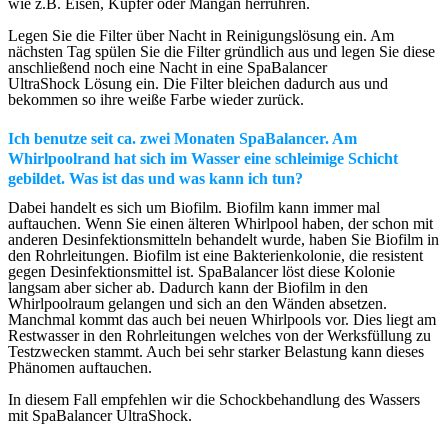
wie z.B. Eisen, Kupfer oder Mangan herrühren.
Legen Sie die Filter über Nacht in Reinigungslösung ein. Am
nächsten Tag spülen Sie die Filter gründlich aus und legen Sie diese
anschließend noch eine Nacht in eine SpaBalancer
UltraShock Lösung ein. Die Filter bleichen dadurch aus und
bekommen so ihre weiße Farbe wieder zurück.
Ich benutze seit ca. zwei Monaten SpaBalancer. Am
Whirlpoolrand hat sich im Wasser eine schleimige Schicht
gebildet. Was ist das und was kann ich tun?
Dabei handelt es sich um Biofilm. Biofilm kann immer mal
auftauchen. Wenn Sie einen älteren Whirlpool haben, der schon mit
anderen Desinfektionsmitteln behandelt wurde, haben Sie Biofilm in
den Rohrleitungen. Biofilm ist eine Bakterienkolonie, die resistent
gegen Desinfektionsmittel ist. SpaBalancer löst diese Kolonie
langsam aber sicher ab. Dadurch kann der Biofilm in den
Whirlpoolraum gelangen und sich an den Wänden absetzen.
Manchmal kommt das auch bei neuen Whirlpools vor. Dies liegt am
Restwasser in den Rohrleitungen welches von der Werksfüllung zu
Testzwecken stammt. Auch bei sehr starker Belastung kann dieses
Phänomen auftauchen.
In diesem Fall empfehlen wir die Schockbehandlung des Wassers
mit SpaBalancer UltraShock.