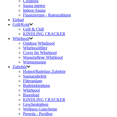
Coolpool
Sauna mieten
Indoor-Sauna
Finanzierung - Ratenzahlung
Eisbad
Grill/Kota
Grill & Chill
KINDLING CRACKER
Whirlpool
Outdoor Whirlpool
Whirlpoolfilter
Cover für Whirlpool
Wasserpflege Whirlpool
Wärmepumpe
Zubehör
Hotpot/Badefass Zubehör
Saunazubehör
Filteranlage
Badebekleidung
Whirlpool
Basenbad
KINDLING CRACKER
Geschenkideen
Wellness Gutscheine
Pergola - Pavillon