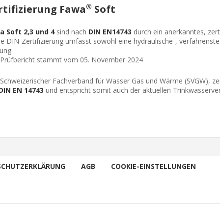
®
rtifizierung Fawa
Soft
a Soft 2,3 und 4
sind nach
DIN
EN14743
durch ein anerkanntes, zerti
se
DIN
-Zertifizierung umfasst sowohl eine hydraulische-, verfahrenst
ung.
 Prüfbericht stammt vom 05. November 2024
 Schweizerischer Fachverband für Wasser Gas und Wärme (
SVGW
), z
DIN
EN 14743
und entspricht somit auch der aktuellen Trinkwasserv
SCHUTZERKLÄRUNG
AGB
COOKIE-EINSTELLUNGEN