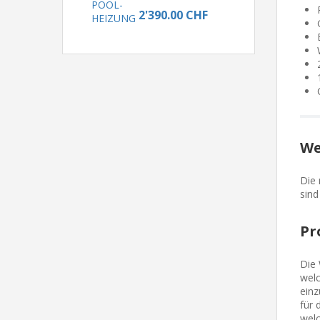
2'390.00 CHF
We
Die
sind
Pr
Die 
welc
einz
für 
welc