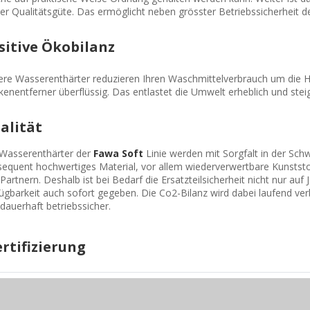
er Qualitätsgüte. Das ermöglicht neben grösster Betriebssicherheit d
sitive Ökobilanz
re Wasserenthärter reduzieren Ihren Waschmittelverbrauch um die H
kenentferner überflüssig. Das entlastet die Umwelt erheblich und stei
alität
 Wasserenthärter der
Fawa Soft
Linie werden mit Sorgfalt in der Sch
equent hochwertiges Material, vor allem wiederverwertbare Kunststof
Partnern. Deshalb ist bei Bedarf die Ersatzteilsicherheit nicht nur au
ügbarkeit auch sofort gegeben. Die Co2-Bilanz wird dabei laufend ver
dauerhaft betriebssicher.
ertifizierung