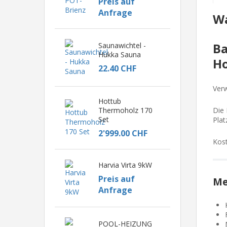
Preis auf
Anfrage
Wa
Ba
Saunawichtel -
Hukka Sauna
Ho
22.40 CHF
Verw
Hottub
Thermoholz 170
Die 
Set
Plat
2'999.00 CHF
Kost
Harvia Virta 9kW
Preis auf
Me
Anfrage
POOL-HEIZUNG