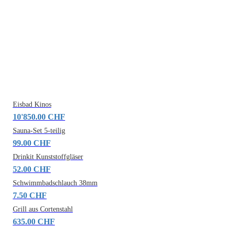
Eisbad Kinos
10'850.00 CHF
Sauna-Set 5-teilig
99.00 CHF
Drinkit Kunststoffgläser
52.00 CHF
Schwimmbadschlauch 38mm
7.50 CHF
Grill aus Cortenstahl
635.00 CHF