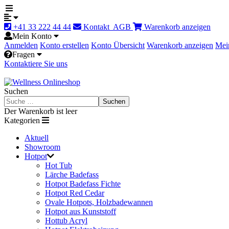
+41 33 222 44 44
Kontakt
AGB
Warenkorb anzeigen
Mein Konto
Anmelden
Konto erstellen
Konto Übersicht
Warenkorb anzeigen
Mei
Fragen
Kontaktiere Sie uns
Suchen
Suchen
Der Warenkorb ist leer
Kategorien
Aktuell
Showroom
Hotpot
Hot Tub
Lärche Badefass
Hotpot Badefass Fichte
Hotpot Red Cedar
Ovale Hotpots, Holzbadewannen
Hotpot aus Kunststoff
Hottub Acryl