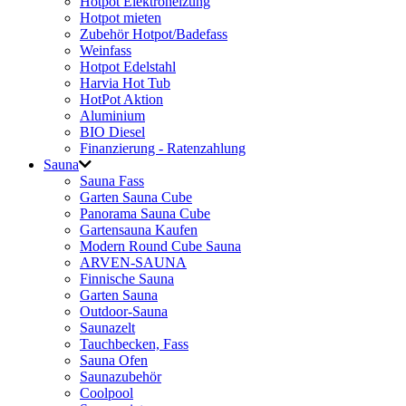
Hotpot Elektroheizung
Hotpot mieten
Zubehör Hotpot/Badefass
Weinfass
Hotpot Edelstahl
Harvia Hot Tub
HotPot Aktion
Aluminium
BIO Diesel
Finanzierung - Ratenzahlung
Sauna
Sauna Fass
Garten Sauna Cube
Panorama Sauna Cube
Gartensauna Kaufen
Modern Round Cube Sauna
ARVEN-SAUNA
Finnische Sauna
Garten Sauna
Outdoor-Sauna
Saunazelt
Tauchbecken, Fass
Sauna Ofen
Saunazubehör
Coolpool