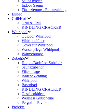
Sauna mieten
Indoor-Sauna
Finanzierung - Ratenzahlung
Eisbad
Grill/Kota
Grill & Chill
KINDLING CRACKER
Whirlpool
Outdoor Whirlpool
Whirlpoolfilter
Cover für Whirlpool
Wasserpflege Whirlpool
Wärmepumpe
Zubehör
Hotpot/Badefass Zubehör
Saunazubehör
Filteranlage
Badebekleidung
Whirlpool
Basenbad
KINDLING CRACKER
Geschenkideen
Wellness Gutscheine
Pergola - Pavillon
Projekte