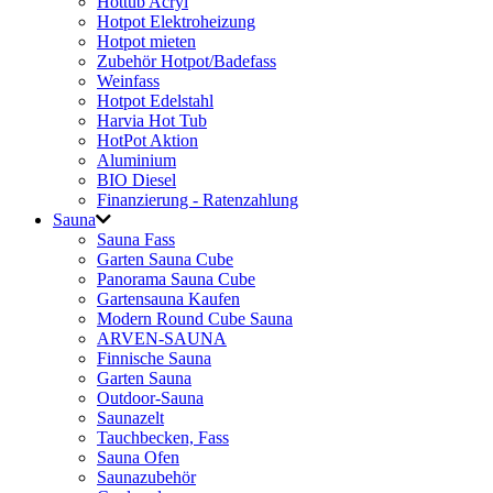
Hottub Acryl
Hotpot Elektroheizung
Hotpot mieten
Zubehör Hotpot/Badefass
Weinfass
Hotpot Edelstahl
Harvia Hot Tub
HotPot Aktion
Aluminium
BIO Diesel
Finanzierung - Ratenzahlung
Sauna
Sauna Fass
Garten Sauna Cube
Panorama Sauna Cube
Gartensauna Kaufen
Modern Round Cube Sauna
ARVEN-SAUNA
Finnische Sauna
Garten Sauna
Outdoor-Sauna
Saunazelt
Tauchbecken, Fass
Sauna Ofen
Saunazubehör