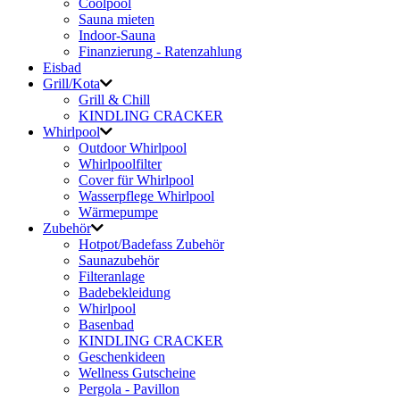
Coolpool
Sauna mieten
Indoor-Sauna
Finanzierung - Ratenzahlung
Eisbad
Grill/Kota
Grill & Chill
KINDLING CRACKER
Whirlpool
Outdoor Whirlpool
Whirlpoolfilter
Cover für Whirlpool
Wasserpflege Whirlpool
Wärmepumpe
Zubehör
Hotpot/Badefass Zubehör
Saunazubehör
Filteranlage
Badebekleidung
Whirlpool
Basenbad
KINDLING CRACKER
Geschenkideen
Wellness Gutscheine
Pergola - Pavillon