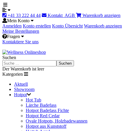
+41 33 222 44 44
Kontakt
AGB
Warenkorb anzeigen
Mein Konto
Anmelden
Konto erstellen
Konto Übersicht
Warenkorb anzeigen
Meine Bestellungen
Fragen
Kontaktiere Sie uns
Suchen
Suchen
Der Warenkorb ist leer
Kategorien
Aktuell
Showroom
Hotpot
Hot Tub
Lärche Badefass
Hotpot Badefass Fichte
Hotpot Red Cedar
Ovale Hotpots, Holzbadewannen
Hotpot aus Kunststoff