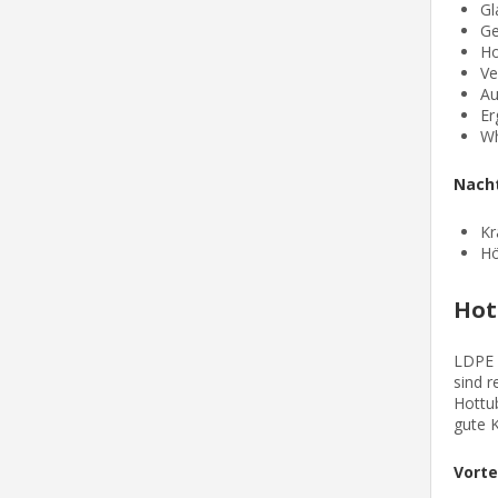
Gl
Ge
Ho
Ve
Au
Er
Wh
Nacht
Kr
Hö
Hot
LDPE u
sind r
Hottub
gute K
Vorte