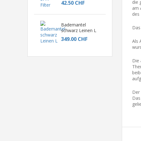
die 
42.50 CHF
am A
des 
Bademantel
Das
schwarz Leinen L
349.00 CHF
Als 
wurd
Die 
Ther
beib
aufg
Der
Das 
geli