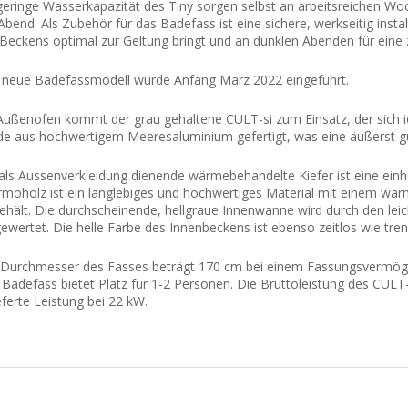
geringe Wasserkapazität des Tiny sorgen selbst an arbeitsreichen 
bend. Als Zubehör für das Badefass ist eine sichere, werkseitig instal
Beckens optimal zur Geltung bringt und an dunklen Abenden für ein
 neue Badefassmodell wurde Anfang März 2022 eingeführt.
Außenofen kommt der grau gehaltene CULT-si zum Einsatz, der sich i
e aus hochwertigem Meeresaluminium gefertigt, was eine äußerst gute
als Aussenverkleidung dienende wärmebehandelte Kiefer ist eine einh
moholz ist ein langlebiges und hochwertiges Material mit einem wa
ehält. Die durchscheinende, hellgraue Innenwanne wird durch den leic
ewertet. Die helle Farbe des Innenbeckens ist ebenso zeitlos wie tre
 Durchmesser des Fasses beträgt 170 cm bei einem Fassungsvermöge
Badefass bietet Platz für 1-2 Personen. Die Bruttoleistung des CULT
eferte Leistung bei 22 kW.