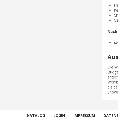
Fl
Ke
Ch
Ge
Nacht
Ke
Aus
Die W
Budget
entsc
Wohlbe
die b
Showr
KATALOG
LOGIN
IMPRESSUM
DATEN