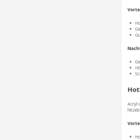
Vorte
Ho
Ge
Gu
Nacht
Ge
Hö
Sc
Hot
Acryl 
hitzeb
Vorte
Ho