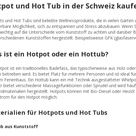
pot und Hot Tub in der Schweiz kauf
s und Hot Tubs sind beliebte Wellnessprodukte, die in vielen Gärten u
rbare Möglichkeit, sich zu entspannen und Stress abzubauen. Wenn S
s wichtig auf die Unterschiede vom Kunststoff zu achten und darüber
rschiedenen Kunststoffen hergestellt. Beispielsweise GFK (glasfaser
 ist ein Hotpot oder ein Hottub?
tpot ist ein traditionelles Badefass, das typischerweise aus Holz od
 betrieben wird. Es bietet Platz für mehrere Personen und ist ideal 
m Ferienhaus. Ein Hottub kann ein mit Technik ausgestatteter Whirlpoo
 Er bietet verschiedene Massagefunktionen oder Sprudel und wird häu
dmaterialien hergestellt. Hotpots können mit Bio-Diesel oder Heizöl 
strom für den Hotpot möglich.
erialien für Hotpots und Hot Tubs
b aus Kunststoff