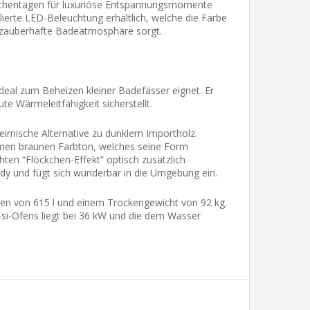
Wochentagen für luxuriöse Entspannungsmomente
lierte LED-Beleuchtung erhältlich, welche die Farbe
e zauberhafte Badeatmosphäre sorgt.
deal zum Beheizen kleiner Badefässer eignet. Er
 Wärmeleitfähigkeit sicherstellt.
eimische Alternative zu dunklem Importholz.
rmen braunen Farbton, welches seine Form
hten “Flöckchen-Effekt” optisch zusätzlich
ndy und fügt sich wunderbar in die Umgebung ein.
n von 615 l und einem Trockengewicht von 92 kg.
-si-Ofens liegt bei 36 kW und die dem Wasser