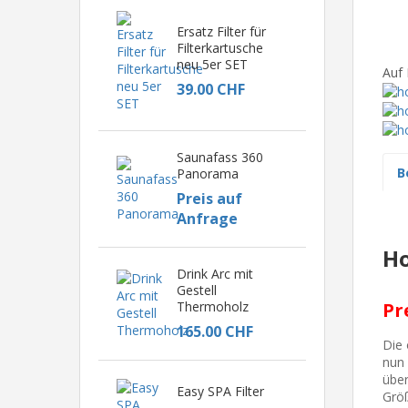
Ersatz Filter für
Filterkartusche
neu 5er SET
Auf 
39.00 CHF
Saunafass 360
B
Panorama
Preis auf
Anfrage
Ho
Drink Arc mit
Gestell
Pr
Thermoholz
165.00 CHF
Die 
nun 
über
Easy SPA Filter
Größ