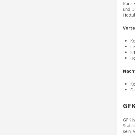
Kunsts
und De
Hottu
Vorte
Ko
Le
Er
Ho
Nacht
Ke
Da
GFK
GFK is
Stabil
sein.