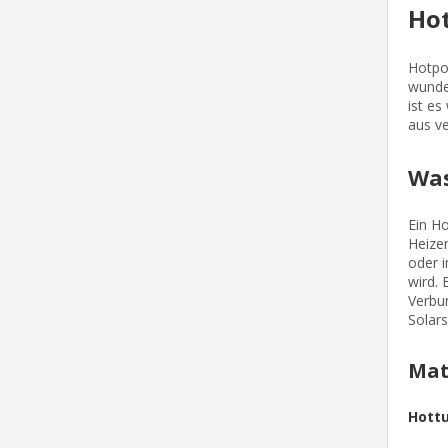
Hot
Hotpot
wunde
ist e
aus ve
Was
Ein Ho
Heizen
oder i
wird.
Verbun
Solar
Mat
Hottu