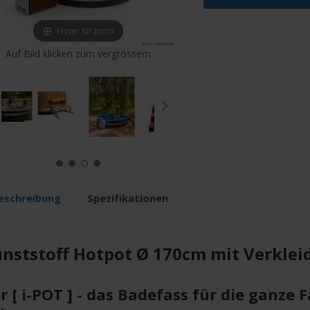
Hover für zoom
Auf Bild klicken zum vergrössern
eschreibung
Spezifikationen
nststoff Hotpot Ø 170cm mit Verkle
r [ i-POT ] - das Badefass für die ganze 