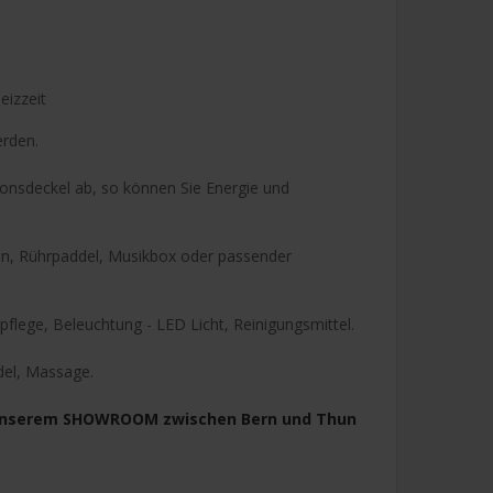
eizzeit
erden.
tionsdeckel ab, so können Sie Energie und
n, Rührpaddel, Musikbox oder passender
rpflege, Beleuchtung - LED Licht, Reinigungsmittel.
del, Massage.
n unserem SHOWROOM zwischen Bern und Thun