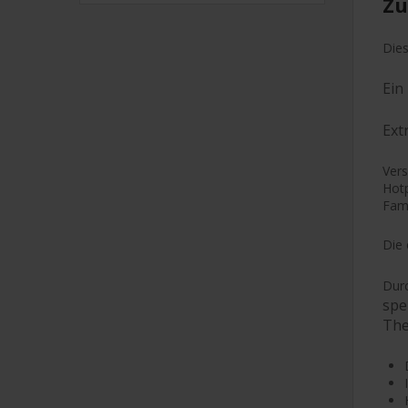
Zu
Dies
Ein
Ext
Vers
Hotp
Fami
Die 
Durc
spe
The