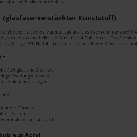
s natürliche Feeling vom Holz fehlt
 (glasfaserverstärkter Kunststoff)
t ein hochentwickeltes Material, das aus Glasfasern und Kunststoff be
ität, was es zu einer beliebten Wahl für Hot Tubs macht. Das Proble
 Viele günstige GFK Hottubs können bei einer höheren Wassertempera
ile:
he Festigkeit und Stabilität
ringer Wartungsaufwand
tes Isolationsvermögen
eile:
fahr der Osmose
here Kosten
hwerer als reiner Kunststoff
tub aus Acryl