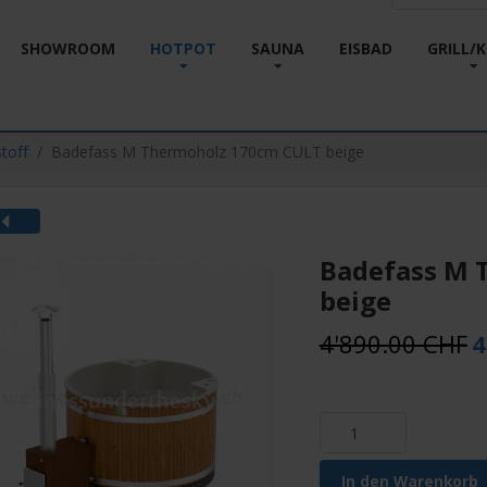
SHOWROOM
HOTPOT
SAUNA
EISBAD
GRILL/
toff
Badefass M Thermoholz 170cm CULT beige
Badefass M 
beige
4'890.00 CHF
4
In den Warenkorb