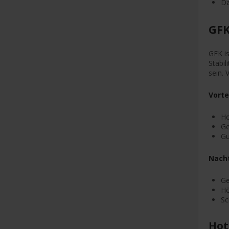
Da
GFK
GFK is
Stabil
sein.
Vorte
Ho
Ge
Gu
Nacht
Ge
Hö
Sc
Hot