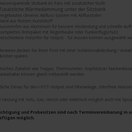
wassersparende Sitzbank im Fass mit zusätzlicher Stufe
Zusätzliche Wärmedämmung unter der Sitzbank
eingebautes cleveres Abfluss-System mit Abflusshahn
Rand aus festem Kunststoff
Aussenofen aus Aluminium für bessere Heizleistung und schnelle Aufh
komplettes Rohrpaket mit Regenhaube oder Funkenflugschutz
verschiedene Holzofen für Hotpot - für Aussen können ausgewählt w
lerweise decken Sie Ihren Pool mit einer Isolationsabdeckung / Isola
zkosten sparen.
tisches Zubehör wie Treppe, Thermometer, Kopfstütze/ Nackenkisse
änkehalter können gleich mitbestellt werden.
liche Extras für den i-POT-Hotpot sind Filteranlage, chlorfreie Wasse
 Heizung mit Holz, Gas, Heizöl oder elektrisch möglich auch mit Spru
ichtigung und Probesitzen sind nach Terminvereinbarung i
Seftigen möglich.