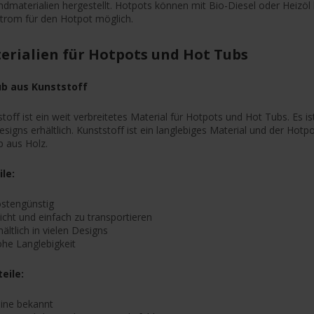
dmaterialien hergestellt. Hotpots können mit Bio-Diesel oder Heizöl 
strom für den Hotpot möglich.
erialien für Hotpots und Hot Tubs
b aus Kunststoff
toff ist ein weit verbreitetes Material für Hotpots und Hot Tubs. Es i
signs erhältlich. Kunststoff ist ein langlebiges Material und der Hot
b aus Holz.
ile:
stengünstig
icht und einfach zu transportieren
hältlich in vielen Designs
he Langlebigkeit
eile:
ine bekannt