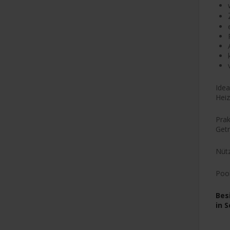
Idea
Hei
Prak
Getr
Nütz
Pool
Bes
in 