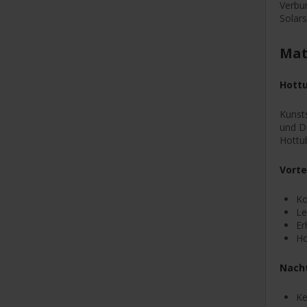
Verbun
Solar
Mat
Hottu
Kunsts
und De
Hottu
Vorte
Ko
Le
Er
Ho
Nacht
Ke