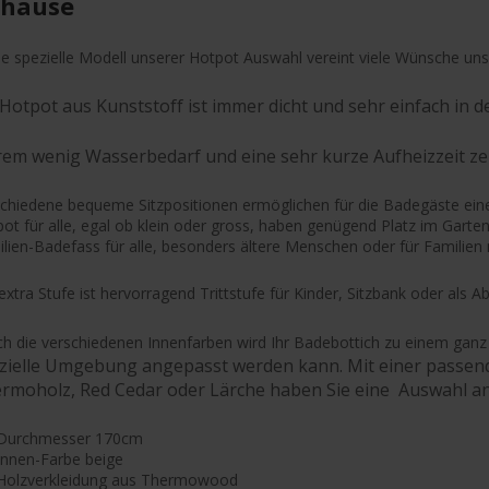
hause
e spezielle Modell unserer Hotpot Auswahl vereint viele Wünsche uns
 Hotpot aus Kunststoff ist immer dicht und sehr einfach in d
rem wenig Wasserbedarf und eine sehr kurze Aufheizzeit ze
chiedene bequeme Sitzpositionen ermöglichen für die Badegäste ei
ot für alle, egal ob klein oder gross, haben genügend Platz im Gar
lien-Badefass für alle, besonders ältere Menschen oder für Familien 
extra Stufe ist hervorragend Trittstufe für Kinder, Sitzbank oder als 
h die verschiedenen Innenfarben wird Ihr Badebottich zu einem ganz
zielle Umgebung angepasst werden kann. Mit einer passend
rmoholz, Red Cedar oder Lärche haben Sie eine Auswahl an
Durchmesser 170cm
Innen-Farbe beige
Holzverkleidung aus Thermowood