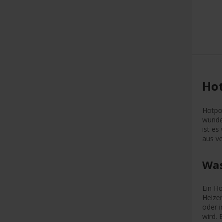
Hot
Hotpot
wunde
ist e
aus ve
Was
Ein Ho
Heizen
oder i
wird.