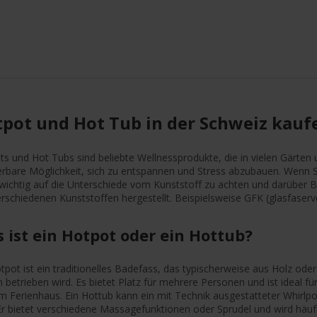
pot und Hot Tub in der Schweiz kauf
s und Hot Tubs sind beliebte Wellnessprodukte, die in vielen Gärten u
rbare Möglichkeit, sich zu entspannen und Stress abzubauen. Wenn S
s wichtig auf die Unterschiede vom Kunststoff zu achten und darüber
rschiedenen Kunststoffen hergestellt. Beispielsweise GFK (glasfaser
 ist ein Hotpot oder ein Hottub?
tpot ist ein traditionelles Badefass, das typischerweise aus Holz od
 betrieben wird. Es bietet Platz für mehrere Personen und ist ideal 
m Ferienhaus. Ein Hottub kann ein mit Technik ausgestatteter Whirlpoo
 Er bietet verschiedene Massagefunktionen oder Sprudel und wird häu