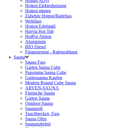
Hottub Acryl
Hotpot Elektroheizung
Hotpot mieten
Zubehör Hotpot/Badefass
Weinfass
Hotpot Edelstahl
Harvia Hot Tub
HotPot Aktion
Aluminium
BIO Diesel
Finanzierung - Ratenzahlung
Sauna
Sauna Fass
Garten Sauna Cube
Panorama Sauna Cube
Gartensauna Kaufen
Modern Round Cube Sauna
ARVEN-SAUNA
Finnische Sauna
Garten Sauna
Outdoor-Sauna
Saunazelt
Tauchbecken, Fass
Sauna Ofen
Saunazubehör