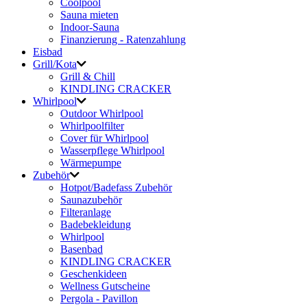
Coolpool
Sauna mieten
Indoor-Sauna
Finanzierung - Ratenzahlung
Eisbad
Grill/Kota
Grill & Chill
KINDLING CRACKER
Whirlpool
Outdoor Whirlpool
Whirlpoolfilter
Cover für Whirlpool
Wasserpflege Whirlpool
Wärmepumpe
Zubehör
Hotpot/Badefass Zubehör
Saunazubehör
Filteranlage
Badebekleidung
Whirlpool
Basenbad
KINDLING CRACKER
Geschenkideen
Wellness Gutscheine
Pergola - Pavillon