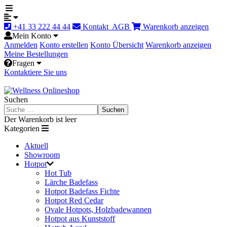
+41 33 222 44 44
Kontakt
AGB
Warenkorb anzeigen
Mein Konto
Anmelden
Konto erstellen
Konto Übersicht
Warenkorb anzeigen
Meine Bestellungen
Fragen
Kontaktiere Sie uns
Suchen
Suchen
Der Warenkorb ist leer
Kategorien
Aktuell
Showroom
Hotpot
Hot Tub
Lärche Badefass
Hotpot Badefass Fichte
Hotpot Red Cedar
Ovale Hotpots, Holzbadewannen
Hotpot aus Kunststoff