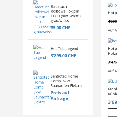
Badetuch
Rolltowel Jokipiin
Hotp
ELCH (80x145cm)
grau/weiss
4'09
75.00 CHF
Auf A
Hotp
Hot Tub Legend
Holz
3'895.00 CHF
3'47
Auf A
Sentiotec Home
Combi 6kW
Saunaofen Elektro
Mobi
Preis auf
Kühl
Anfrage
3'9